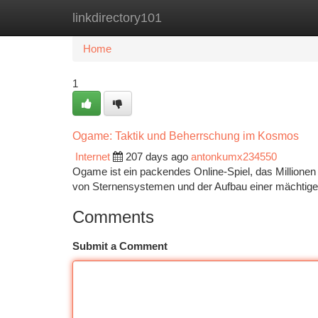
linkdirectory101
Home
New Site Listings
Add Site
Ca
Home
1
Ogame: Taktik und Beherrschung im Kosmos
Internet
207 days ago
antonkumx234550
Ogame ist ein packendes Online-Spiel, das Millionen S
von Sternensystemen und der Aufbau einer mächtig
Comments
Submit a Comment