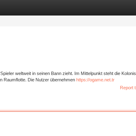
tegories
Register
Login
pieler weltweit in seinen Bann zieht. Im Mittelpunkt steht die Koloni
en Raumflotte. Die Nutzer übernehmen
https://ogame.net.tr
Report t