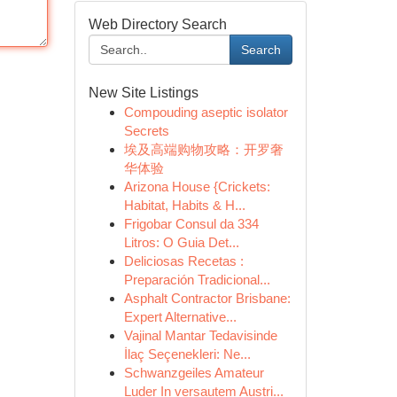
Web Directory Search
Search
New Site Listings
Compouding aseptic isolator
Secrets
埃及高端购物攻略：开罗奢
华体验
Arizona House {Crickets:
Habitat, Habits & H...
Frigobar Consul da 334
Litros: O Guia Det...
Deliciosas Recetas :
Preparación Tradicional...
Asphalt Contractor Brisbane:
Expert Alternative...
Vajinal Mantar Tedavisinde
İlaç Seçenekleri: Ne...
Schwanzgeiles Amateur
Luder In versautem Austri...