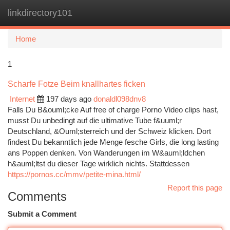
linkdirectory101
Togg
navi
Home
1
Scharfe Fotze Beim knallhartes ficken
Internet
197 days ago
donaldl098dnv8
Falls Du B&ouml;cke Auf free of charge Porno Video clips hast,
musst Du unbedingt auf die ultimative Tube f&uuml;r
Deutschland, &Ouml;sterreich und der Schweiz klicken. Dort
findest Du bekanntlich jede Menge fesche Girls, die long lasting
ans Poppen denken. Von Wanderungen im W&auml;ldchen
h&auml;ltst du dieser Tage wirklich nichts. Stattdessen
https://pornos.cc/mmv/petite-mina.html/
Report this page
Comments
Submit a Comment