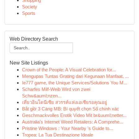
Shopping
Society
Sports
Web Directory Search
New Site Listings
Crown of the People: A Visual Celebration for...
Mengupas Tuntas Grating dari Kegunaan Manfaat, ...
Ie777 game, the Unique Services/Solutions You M...
Scharfes Milf-Weib Wird von zwei
Schw&auml;nzen...
เที่ยวอินโดนีเซีย สวรรค์แห่งเอเชียรอคุณอยู่
Bắt gỉờ 3 Càng MB: Bí quyết chọn Số chính xác
Geschmackvolles Erotik Video Mit br&uuml;netter...
Australia's Internet Weed Retailers: A Comprehe...
Pristine Windows : Your Nearby 's Guide to...
Tropea: La Tua Destinazione Ideale