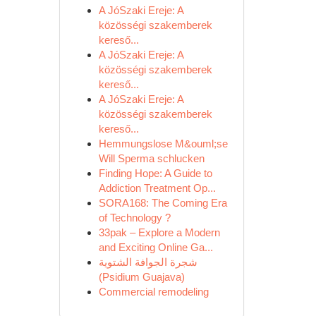
A JóSzaki Ereje: A
közösségi szakemberek
kereső...
A JóSzaki Ereje: A
közösségi szakemberek
kereső...
A JóSzaki Ereje: A
közösségi szakemberek
kereső...
Hemmungslose M&ouml;se
Will Sperma schlucken
Finding Hope: A Guide to
Addiction Treatment Op...
SORA168: The Coming Era
of Technology ?
33pak – Explore a Modern
and Exciting Online Ga...
شجرة الجوافة الشتوية
(Psidium Guajava)
Commercial remodeling