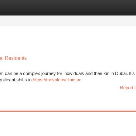
tegories
Register
Login
ai Residents
r, can be a complex journey for individuals and their kin in Dubai. It’s 
nificant shifts in
https://thevalensclinic.ae
Report t