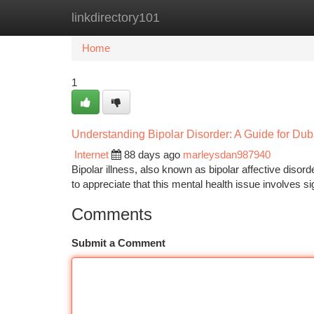
linkdirectory101
Home
New Site Listings
Add Site
Ca
Home
1
Understanding Bipolar Disorder: A Guide for Dub
Internet
88 days ago
marleysdan987940
Bipolar illness, also known as bipolar affective disorde
to appreciate that this mental health issue involves sig
Comments
Submit a Comment