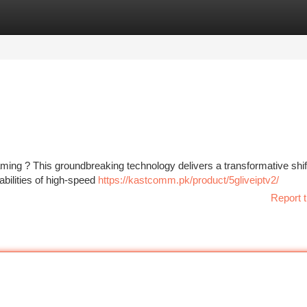
tegories
Register
Login
ming ? This groundbreaking technology delivers a transformative shif
bilities of high-speed
https://kastcomm.pk/product/5gliveiptv2/
Report t