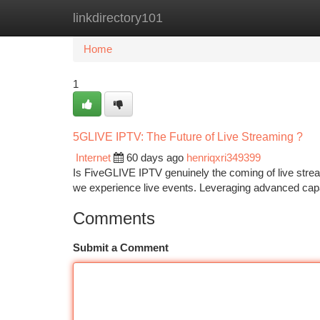
linkdirectory101
Home
New Site Listings
Add Site
Ca
Home
1
5GLIVE IPTV: The Future of Live Streaming ?
Internet
60 days ago
henriqxri349399
Is FiveGLIVE IPTV genuinely the coming of live strea
we experience live events. Leveraging advanced capa
Comments
Submit a Comment