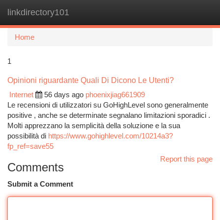
linkdirectory101
Togg
navi
Home
1
Opinioni riguardante Quali Di Dicono Le Utenti?
Internet
56 days ago
phoenixjiag661909
Le recensioni di utilizzatori su GoHighLevel sono generalmente
positive , anche se determinate segnalano limitazioni sporadici .
Molti apprezzano la semplicità della soluzione e la sua
possibilità di
https://www.gohighlevel.com/10214a3?
fp_ref=save55
Report this page
Comments
Submit a Comment