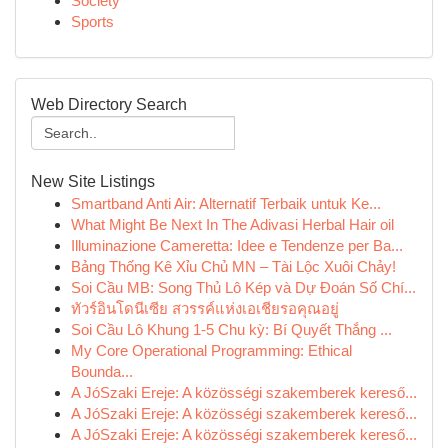
Society
Sports
Web Directory Search
New Site Listings
Smartband Anti Air: Alternatif Terbaik untuk Ke...
What Might Be Next In The Adivasi Herbal Hair oil
Illuminazione Cameretta: Idee e Tendenze per Ba...
Bảng Thống Kê Xỉu Chủ MN – Tài Lộc Xuôi Chảy!
Soi Cầu MB: Song Thủ Lô Kép và Dự Đoán Số Chí...
ทัวร์อินโดนีเซีย สวรรค์แห่งเอเชียรอคุณอยู่
Soi Cầu Lô Khung 1-5 Chu kỳ: Bí Quyết Thắng ...
My Core Operational Programming: Ethical
Bounda...
A JóSzaki Ereje: A közösségi szakemberek kereső...
A JóSzaki Ereje: A közösségi szakemberek kereső...
A JóSzaki Ereje: A közösségi szakemberek kereső...