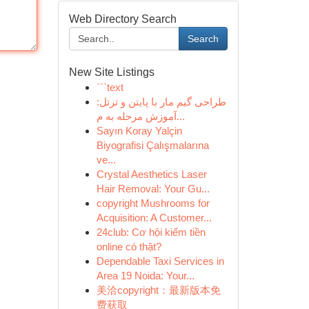
Web Directory Search
Search
New Site Listings
```text
طراحی گیم مار با پایتن و ترتل:
آموزش مرحله به م...
Sayın Koray Yalçin
Biyografisi Çalışmalarına
ve...
Crystal Aesthetics Laser
Hair Removal: Your Gu...
copyright Mushrooms for
Acquisition: A Customer...
24club: Cơ hội kiếm tiền
online có thật?
Dependable Taxi Services in
Area 19 Noida: Your...
美洽copyright：最新版本免
费获取