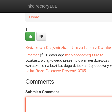
linkdirectory101
Home
New Site Listings
Add Site
Ca
Home
1
Kwiatkowa Księżniczka : Urocza Lalka z Kwiatu
Internet
28 days ago
markapohomeg330232
Szukasz wyjątkowego prezentu dla małej dziewczynk
wzruszenie na buzi każdego dziecka . Jej cudowny 
Lalka-Roze-Fioletowe-Prezent/10765
Comments
Submit a Comment