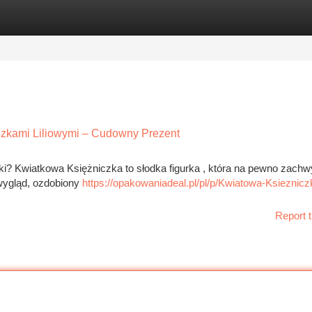
tegories
Register
Login
szkami Liliowymi – Cudowny Prezent
i? Kwiatkowa Księżniczka to słodka figurka , która na pewno zachw
wygląd, ozdobiony
https://opakowaniadeal.pl/pl/p/Kwiatowa-Ksieznicz
Report t