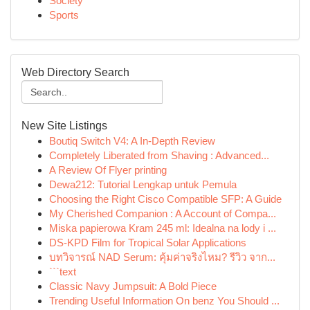
Society
Sports
Web Directory Search
New Site Listings
Boutiq Switch V4: A In-Depth Review
Completely Liberated from Shaving : Advanced...
A Review Of Flyer printing
Dewa212: Tutorial Lengkap untuk Pemula
Choosing the Right Cisco Compatible SFP: A Guide
My Cherished Companion : A Account of Compa...
Miska papierowa Kram 245 ml: Idealna na lody i ...
DS-KPD Film for Tropical Solar Applications
บทวิจารณ์ NAD Serum: คุ้มค่าจริงไหม? รีวิว จาก...
```text
Classic Navy Jumpsuit: A Bold Piece
Trending Useful Information On benz You Should ...