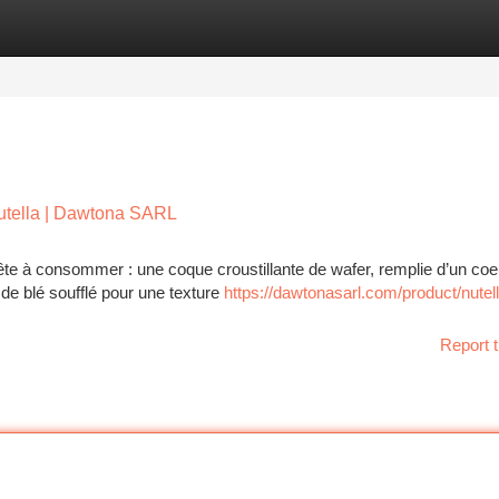
tegories
Register
Login
Nutella | Dawtona SARL
rête à consommer : une coque croustillante de wafer, remplie d’un coe
e blé soufflé pour une texture
https://dawtonasarl.com/product/nutell
Report t