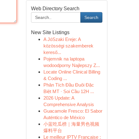
Web Directory Search
Search
New Site Listings
A JóSzaki Ereje: A
közösségi szakemberek
kereső...
Pojemnik na laptopa
wodoodporny Najlepszy Z...
Locate Online Clinical Billing
& Coding ...
Phân Tích Đầu Đuôi Đặc
Biệt MT · Soi Cầu 12H ...
2026 Update: A
Comprehensive Analysis
Guacamole Fresco: El Sabor
Auténtico de México
小蓝吃瓜榜｜海量男色视频
爆料平台
Le meilleur IPTV Française :