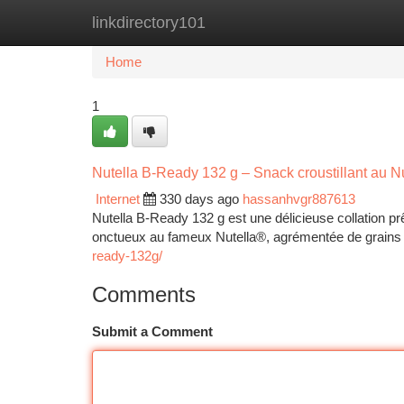
linkdirectory101
Home
New Site Listings
Add Site
Ca
Home
1
Nutella B-Ready 132 g – Snack croustillant au 
Internet
330 days ago
hassanhvgr887613
Nutella B-Ready 132 g est une délicieuse collation p
onctueux au fameux Nutella®, agrémentée de grains d
ready-132g/
Comments
Submit a Comment