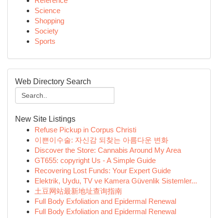
Reference
Science
Shopping
Society
Sports
Web Directory Search
New Site Listings
Refuse Pickup in Corpus Christi
이쁜이수술: 자신감 되찾는 아름다운 변화
Discover the Store: Cannabis Around My Area
GT655: copyright Us - A Simple Guide
Recovering Lost Funds: Your Expert Guide
Elektrik, Uydu, TV ve Kamera Güvenlik Sistemler...
土豆网站最新地址查询指南
Full Body Exfoliation and Epidermal Renewal
Full Body Exfoliation and Epidermal Renewal