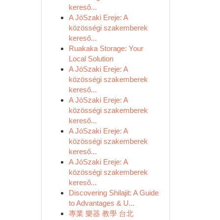
kereső...
A JóSzaki Ereje: A
közösségi szakemberek
kereső...
Ruakaka Storage: Your
Local Solution
A JóSzaki Ereje: A
közösségi szakemberek
kereső...
A JóSzaki Ereje: A
közösségi szakemberek
kereső...
A JóSzaki Ereje: A
közösségi szakemberek
kereső...
A JóSzaki Ereje: A
közösségi szakemberek
kereső...
Discovering Shilajit: A Guide
to Advantages & U...
專業 樂器 教學 台北