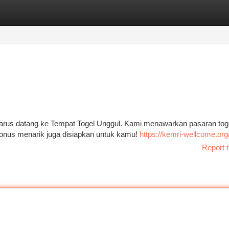
tegories
Register
Login
rus datang ke Tempat Togel Unggul. Kami menawarkan pasaran toge
Bonus menarik juga disiapkan untuk kamu!
https://kemri-wellcome.org
Report t