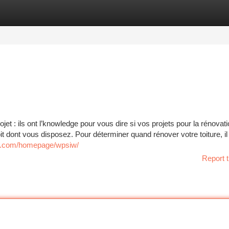
tegories
Register
Login
et : ils ont l’knowledge pour vous dire si vos projets pour la rénovat
oit dont vous disposez. Pour déterminer quand rénover votre toiture, il 
l5.com/homepage/wpsiw/
Report t