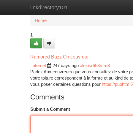
linkdirectory101
Home
New Site Listings
Add Site
Ca
Home
1
Rumored Buzz On couvreur
Internet
247 days ago
alexisr653rcm3
Parlez Aux couvreurs que vous consultez de votre proj
votre toiture correspondent à la forme et au kind de t
vous poser certaines questions pour
https://pubhtm
Comments
Submit a Comment