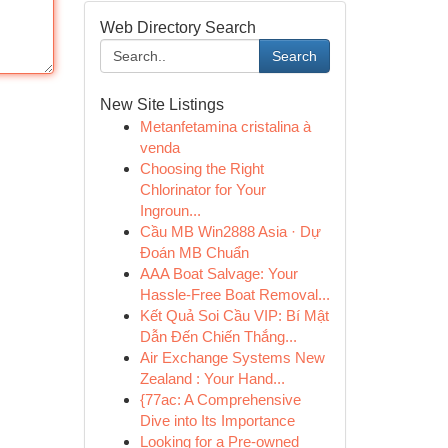
Web Directory Search
Search
New Site Listings
Metanfetamina cristalina à
venda
Choosing the Right
Chlorinator for Your
Ingroun...
Cầu MB Win2888 Asia · Dự
Đoán MB Chuẩn
AAA Boat Salvage: Your
Hassle-Free Boat Removal...
Kết Quả Soi Cầu VIP: Bí Mật
Dẫn Đến Chiến Thắng...
Air Exchange Systems New
Zealand : Your Hand...
{77ac: A Comprehensive
Dive into Its Importance
Looking for a Pre-owned