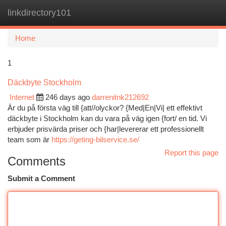
linkdirectory101
Togg
navi
Home
1
Däckbyte Stockholm
Internet
246 days ago
darrenitnk212692
Är du på första väg till {att//olyckor? {Med|En|Vi| ett effektivt
däckbyte i Stockholm kan du vara på väg igen {fort/ en tid. Vi
erbjuder prisvärda priser och {har|levererar ett professionellt
team som är
https://geting-bilservice.se/
Report this page
Comments
Submit a Comment